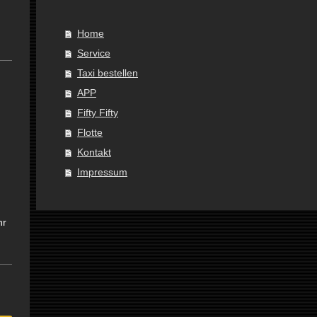
Home
Service
Taxi bestellen
APP
Fifty Fifty
Flotte
Kontakt
Impressum
hr